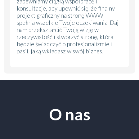
zapewniamy ciągłą współpracę i
konsultacje, aby upewnić się, że finalny
projekt graficzny na stronę WWW
spełnia wszelkie Twoje oczekiwania. Daj
nam przekształcić Twoją wizję w
rzeczywistość i stworzyć stronę, która
będzie świadczyć o profesjonalizmie i
pasji, jaką wkładasz w swój biznes.
O nas