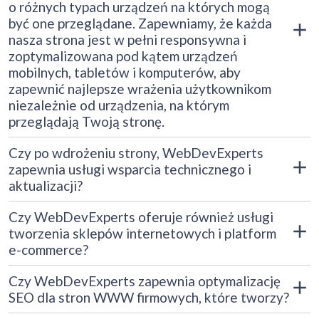
proponujemy rozwiązania i wykonujemy potrzebne poprawki,
o różnych typach urządzeń na których mogą
aby znacząco poprawić jej wygląd, funkcjonalność i
być one przeglądane. Zapewniamy, że każda
wydajność. Ważne jest dla nas, aby strona internetowa Twojej
nasza strona jest w pełni responsywna i
firmy zawsze prezentowała się profesjonalnie, była
przystosowana do urządzeń mobilnych i zoptymalizowana
zoptymalizowana pod kątem urządzeń
pod kątem wyszukiwarek.
mobilnych, tabletów i komputerów, aby
zapewnić najlepsze wrażenia użytkownikom
niezależnie od urządzenia, na którym
przeglądają Twoją stronę.
Tak, absolutnie. W WebDevExperts zdajemy sobie sprawę,
Czy po wdrożeniu strony, WebDevExperts
jak ważna jest responsywność strony i jej optymalizacja dla
zapewnia usługi wsparcia technicznego i
urządzeń mobilnych. Wszystkie strony, które tworzymy, są
aktualizacji?
projektowane z myślą o różnorodności urządzeń, na których
mogą być przeglądane - od komputerów stacjonarnych, przez
Tak, na pewno. W WebDevExperts, zapewniamy wsparcie
laptopy, aż po smartfony i tablety. Dzięki temu Twoja strona
Czy WebDevExperts oferuje również usługi
techniczne i aktualizacje po wdrożeniu strony WWW.
WWW będzie wyglądać i działać doskonale niezależnie od
tworzenia sklepów internetowych i platform
Zdajemy sobie sprawę, jak ważne jest, żeby nasze strony były
urządzenia, z którego korzysta użytkownik.
e-commerce?
zawsze aktualne i działające bez zarzutu. Dlatego nasza
pomoc post-implementacyjna obejmuje zarówno bieżące
Tak, zdecydowanie. W WebDevExperts posiadamy
poprawki techniczne, jak i regularne aktualizacje treści.
Czy WebDevExperts zapewnia optymalizację
wieloletnie doświadczenie w tworzeniu zaawansowanych
SEO dla stron WWW firmowych, które tworzy?
sklepów internetowych i platform e-commerce. Rozumiemy,
jak ważne jest dla firm prowadzenie sprzedaży online, dlatego