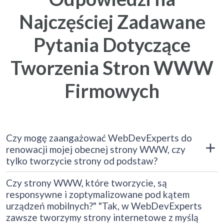
Najczęściej Zadawane
Pytania Dotyczące
Tworzenia Stron WWW
Firmowych
Czy mogę zaangażować WebDevExperts do
renowacji mojej obecnej strony WWW, czy
tylko tworzycie strony od podstaw?
Oczywiście, w WebDevExperts zapewniamy zarówno usługi
Czy strony WWW, które tworzycie, są
tworzenia stron WWW od podstaw, jak i modernizacji
responsywne i zoptymalizowane pod kątem
istniejących stron. Jesteśmy przekonani, że każda strona może
urządzeń mobilnych?" "Tak, w WebDevExperts
zostać poprawiona i dostosowana do aktualnych trendów
oraz oczekiwań klientów. Analizujemy Twoją obecną stronę,
zawsze tworzymy strony internetowe z myślą