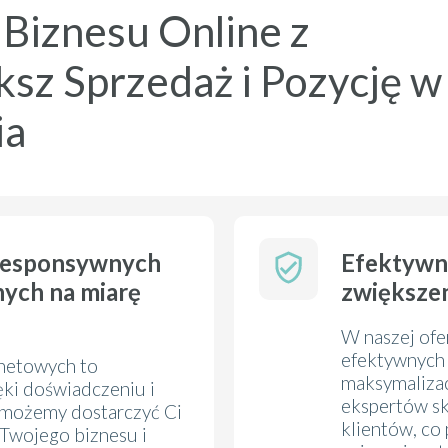
Biznesu Online z
sz Sprzedaż i Pozycję w
ia
 responsywnych
Efektywn
nych na miarę
zwiększen
W naszej ofe
efektywnych 
rnetowych to
maksymalizac
ęki doświadczeniu i
ekspertów sk
 możemy dostarczyć Ci
klientów, co
 Twojego biznesu i