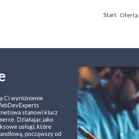
Start
Oferta
e
ą Ci wyróżnienie
W WebDevExperts
ternetowa stanowi klucz
erce. Działając jako
eksowe usługi, które
 handlową, począwszy od