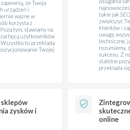
osiągania sa
i zapewnią, że Twoja
najnowocześn
h urządzeń i
takie jak SE
miernie ważne w
zwiększyć Tw
sób korzysta z
klientów i z
 Poza tym, stawiamy na
uwagę wszys
óre zachęcą użytkowników
techniczne, 
. Wszystko to przekłada
rozumiemy, ż
e pozycjonowanie Twojej
sukcesu. Z na
stabilne poz
przekłada si
a sklepów
Zintegro
nia zysków i
skuteczn
online