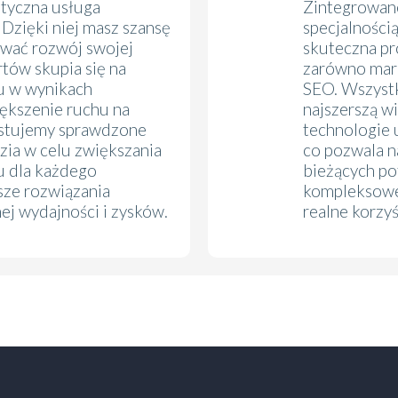
styczna usługa
Zintegrowane
Dzięki niej masz szansę
specjalnością
wać rozwój swojej
skuteczna pr
rtów skupia się na
zarówno marke
u w wynikach
SEO. Wszystk
iększenie ruchu na
najszerszą w
ystujemy sprawdzone
technologie 
zia w celu zwiększania
co pozwala n
pu dla każdego
bieżących po
sze rozwiązania
kompleksowe 
ej wydajności i zysków.
realne korzy