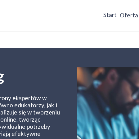
Start
Oferta
g
trony ekspertów w
ówno edukatorzy, jak i
alizuje się w tworzeniu
online, tworząc
ywidualne potrzeby
twiają efektywne