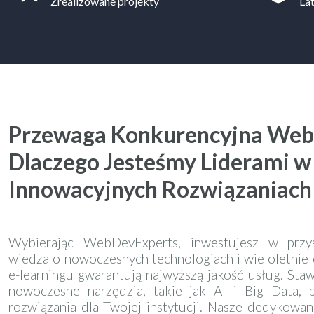
Zrealizowane projekty
La
Przewaga Konkurencyjna Web
Dlaczego Jesteśmy Liderami w
Innowacyjnych Rozwiązaniach
Wybierając WebDevExperts, inwestujesz w przys
wiedza o nowoczesnych technologiach i wieloletnie
e-learningu gwarantują najwyższą jakość usług. Staw
nowoczesne narzędzia, takie jak AI i Big Data, b
rozwiązania dla Twojej instytucji. Nasze dedykowan