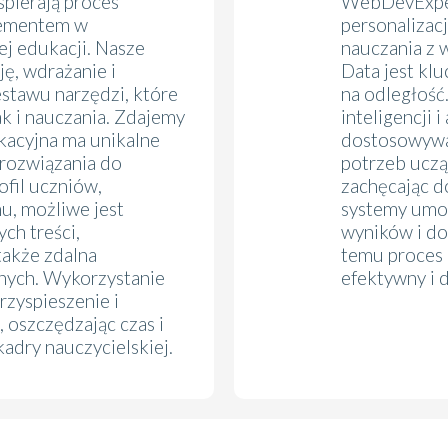
wspierają proces
WebDevExpert
lementem w
personalizac
j edukacji. Nasze
nauczania z w
ę, wdrażanie i
Data jest k
estawu narzędzi, które
na odległość
ak i nauczania. Zdajemy
inteligencji
ukacyjna ma unikalne
dostosowywan
rozwiązania do
potrzeb uczą
ofil uczniów,
zachęcając 
u, możliwe jest
systemy umoż
ch treści,
wyników i do
akże zdalna
temu proces 
nych. Wykorzystanie
efektywny i 
rzyspieszenie i
 oszczędzając czas i
kadry nauczycielskiej.