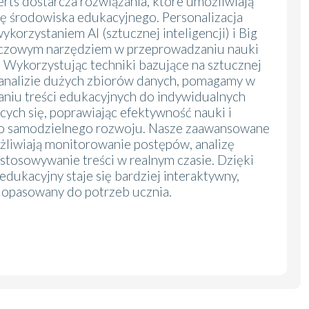
s dostarcza rozwiązania, które umożliwiają
ję środowiska edukacyjnego. Personalizacja
ykorzystaniem AI (sztucznej inteligencji) i Big
luczowym narzędziem w przeprowadzaniu nauki
. Wykorzystując techniki bazujące na sztucznej
 i analizie dużych zbiorów danych, pomagamy w
iu treści edukacyjnych do indywidualnych
cych się, poprawiając efektywność nauki i
do samodzielnego rozwoju. Nasze zaawansowane
liwiają monitorowanie postępów, analizę
stosowywanie treści w realnym czasie. Dzięki
edukacyjny staje się bardziej interaktywny,
dopasowany do potrzeb ucznia.