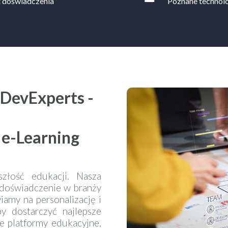
t doświadczenia
Poznane technol
DevExperts -
 e-Learning
złość edukacji. Nasza
 doświadczenie w branży
iamy na personalizację i
y dostarczyć najlepsze
e platformy edukacyjne,