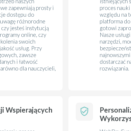
otrzeb naszych
istniejących
owe zapewniają prosty i
proces nauki
pcje dostępu do
względu na to
d uwagę różnorodne
platforma do 
 czy jesteś instytucją
gotowi zapr
rogramy online, czy
Nasze usługi
zkolenia swoich
narzędzi, mo
akość usług. Przy
bezpieczeńst
ngowych, zawsze
najnowszymi 
danych i łatwość
dostarczać n
zarówno dla nauczycieli,
rozwiązania.
cji Wspierających
Personali
Wykorzyst