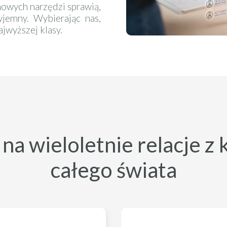
nowych narzędzi sprawią,
yjemny. Wybierając nas,
ajwyższej klasy.
a wieloletnie relacje z 
całego świata