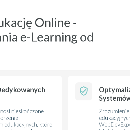
kację Online -
nia e-Learning od
 Dedykowanych
Optymaliz
Systemów
zynosi nieskończone
Zrozumienie 
orzenie i
edukacyjnych
m edukacyjnych, które
WebDevExper