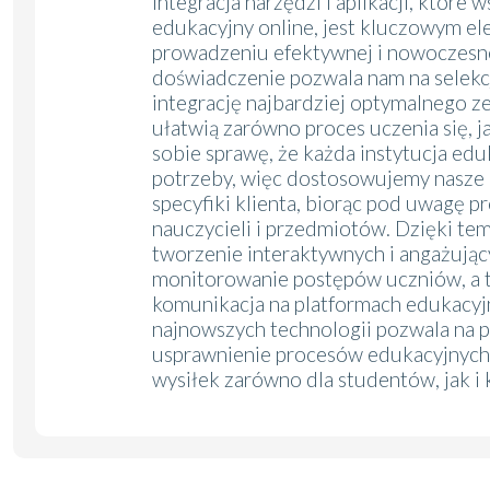
Integracja narzędzi i aplikacji, które 
edukacyjny online, jest kluczowym e
prowadzeniu efektywnej i nowoczesne
doświadczenie pozwala nam na selekcj
integrację najbardziej optymalnego z
ułatwią zarówno proces uczenia się, j
sobie sprawę, że każda instytucja ed
potrzeby, więc dostosowujemy nasze 
specyfiki klienta, biorąc pod uwagę pr
nauczycieli i przedmiotów. Dzięki tem
tworzenie interaktywnych i angażujący
monitorowanie postępów uczniów, a t
komunikacja na platformach edukacyj
najnowszych technologii pozwala na p
usprawnienie procesów edukacyjnych,
wysiłek zarówno dla studentów, jak i 